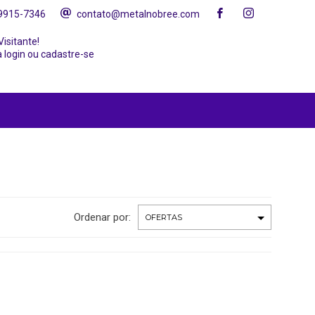
99915-7346
contato@metalnobree.com
Visitante!
 login ou cadastre-se
Ordenar por: